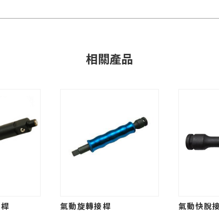
相關產品
接桿
氣動旋轉接桿
氣動快脫