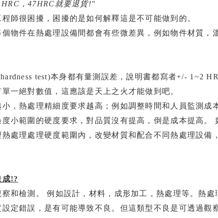
HRC，47HRC就要退貨!"
工程師很困擾，困擾的是如何解釋這是不可能做到的。
每個物件在熱處理設備間都會有些微差異，例如物件材質，
 hardness test)本身都有量測誤差，說明書都寫者+/- 1~
有單一絕對數值，這應該是天上之火才能做到吧。
越小，熱處理精細度要求越高；例如調整時間和人員監測成本
過度小範圍的硬度要求，對品質沒有提高，倒是成本提高。 
熱處理處理硬度範圍內，改變材質和配合不同熱處理設備，
成!?
觀察和檢測。 例如設計，材料，成形加工，熱處理等。熱處
度設定錯誤，是有可能導致不良。但這類型不良是可透過觀