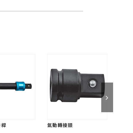
接桿
氣動轉接頭
氣動