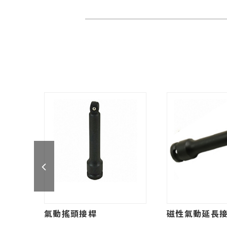
氣動搖頭接桿
磁性氣動延長