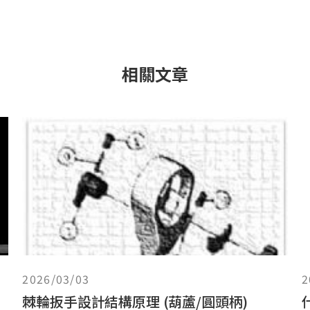
相關文章
2026/03/03
2
棘輪扳手設計結構原理 (葫蘆/圓頭柄)