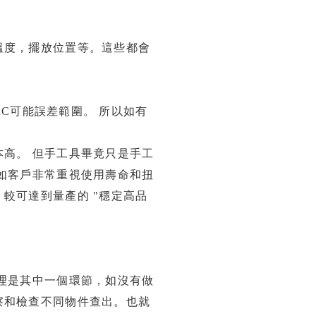
溫度，擺放位置等。這些都會
2 HRC可能誤差範圍。 所以如有
高。 但手工具畢竟只是手工
如客戶非常重視使用壽命和扭
較可達到量產的 "穩定高品
理是其中一個環節，如沒有做
察和檢查不同物件查出。也就