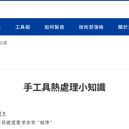
境
工具組
如何製造
技術部落格
關於
知識
手工具熱處理小知識
理？
筒硬度要求非常 "精準"