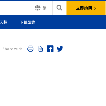
立即詢問
繁
天藝
下載型錄