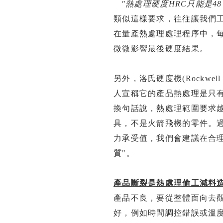
"熱處理硬度HRC只能是48 
類似這樣要求，往往讓我們
在量產熱處理處理程序中，
微微影響最後硬度結果。
另外，洛氏硬度機(Rockwell
人宣稱它的產品熱處理是只
換句話說，熱處理範圍要求
具，不是火箭飛機的零件。
力承受值，我們會建議在合理
質"。
產品斷裂是熱處理偷工減料造
產品不良，要從整體面向去
好，例如時間調控錯誤或溫