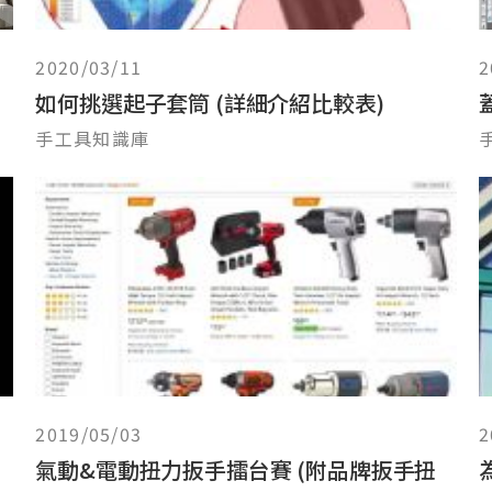
2020/03/11
2
如何挑選起子套筒 (詳細介紹比較表)
手工具知識庫
2019/05/03
2
氣動&電動扭力扳手擂台賽 (附品牌扳手扭