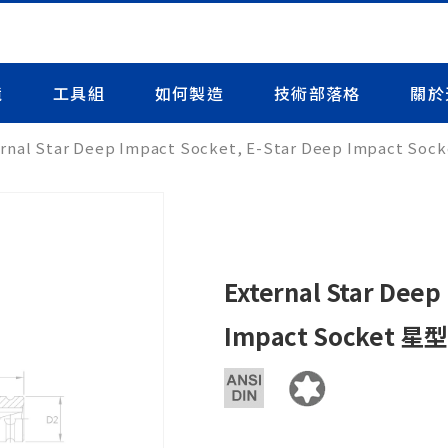
境
工具組
如何製造
技術部落格
關於
ernal Star Deep Impact Socket, E-Star Deep Impact
External Star Deep
Impact Socket