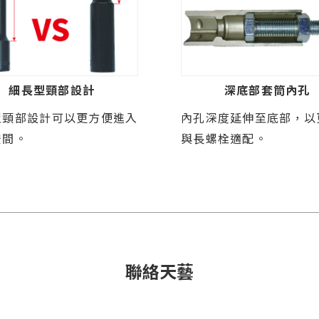
細長型頸部設計
深底部套筒內孔
型頸部設計可以更方便進入
內孔深度延伸至底部，以
空間。
與長螺栓適配。
聯絡天藝