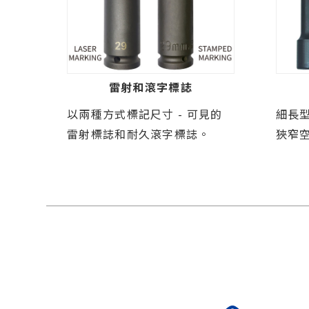
雷射和滾字標誌
以兩種方式標記尺寸 - 可見的
細長
雷射標誌和耐久滾字標誌。
狹窄