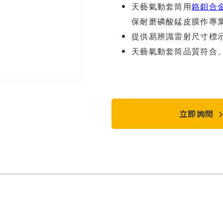
天藝氣動套筒用
鉻鉬合
保耐磨磷酸錳皮膜作專
提供易辨識雷射尺寸標
天藝氣動套筒品質符合
立即詢問