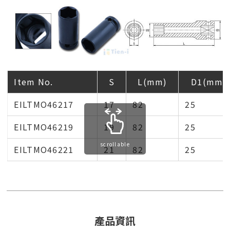
Item No.
S
L(mm)
D1(mm)
EILTMO46217
17
82
25
EILTMO46219
19
82
25
scrollable
EILTMO46221
21
82
25
產品資訊