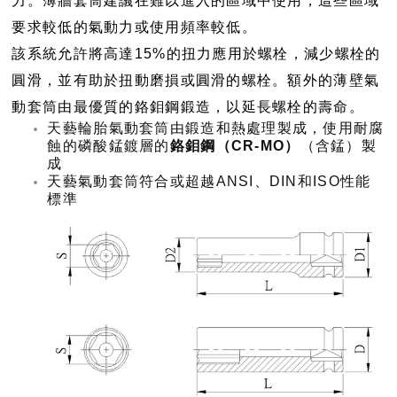
力。薄牆套筒建議在難以進入的區域中使用，這些區域
要求較低的氣動力或使用頻率較低。
該系統允許將高達15%的扭力應用於螺栓，減少螺栓的
圓滑，並有助於扭動磨損或圓滑的螺栓。額外的薄壁氣
動套筒由最優質的鉻鉬鋼鍛造，以延長螺栓的壽命。
天藝輪胎氣動套筒由鍛造和熱處理製成，使用耐腐
蝕的磷酸錳鍍層的
鉻鉬鋼（CR-MO）
（含錳）製
成
天藝氣動套筒符合或超越ANSI、DIN和ISO性能
標準