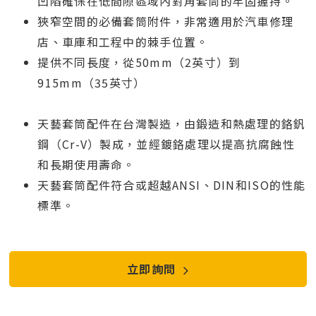
凹陷確保在低間隙區域內對角套筒的牢固握持。
狹窄空間的必備套筒附件，非常適用於汽車修理
店、車庫和工程中的棘手位置。
提供不同長度，從50mm（2英寸）到
915mm（35英寸）
天藝套筒配件在台灣製造，由鍛造和熱處理的鉻釩
鋼（Cr-V）製成，並經鍍鉻處理以提高抗腐蝕性
和長期使用壽命。
天藝套筒配件符合或超越ANSI、DIN和ISO的性能
標準。
立即詢問