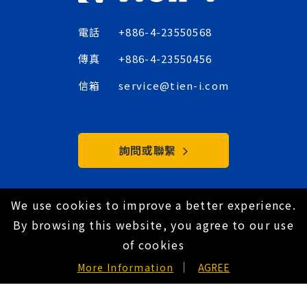
電話
+886-4-23550568
傳真
+886-4-23550456
信箱
service@tien-i.com
詢問或聯繫
We use cookies to improve a better experience.
Copyright © 2021 Tien-I Industrial Co., Ltd. All
By browsing this website, you agree to our use
Rights Reserved.
of cookies
隱私政策
EN
More Information
AGREE