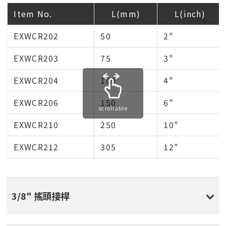
Item No.
L(mm)
L(inch)
EXWCR202
50
2"
EXWCR203
75
3"
EXWCR204
100
4"
EXWCR206
150
6"
scrollable
EXWCR210
250
10"
EXWCR212
305
12"
3/8" 搖頭接桿