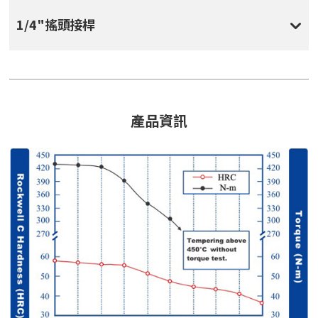
1/4"搖頭接桿
產品資訊